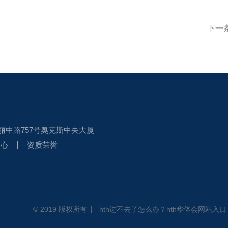
下一
丽中路757号奥克斯中央大厦
中心
资质荣誉
© 2019 版权所有
hth进不去了怎么办？hth华体会网站入口 