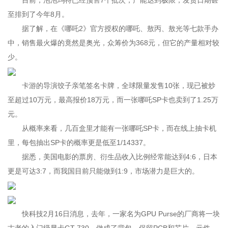
目前，泡泡玛特已经预售7个批次，产能达到极限，发货日期甚
至排到了今年8月。
据了解，在《哪吒2》官方授权的哪吒、敖丙、敖光等七款手办
中，销售最火爆的竟然是奥光，众筹价为368元，但它的产量相对较
少。
卡游的导演饺子亲笔签名卡牌，全球限量发售10张，现已被炒
至超过10万元，最高报价18万元，而一张哪吒SP卡也卖到了1.25万
元。
从概率来看，几百盒里才能有一张哪吒SP卡，而在线上抽卡机
里，每包抽出SP卡的概率更是低至1/14337。
据悉，美国电影的票房、衍生品收入比例经常能达到4:6，日本
更是可达3:7，而我国目前只能做到1:9，市场潜力是巨大的。
快科技2月16日消息，去年，一家名为GPU Purse的厂商将一块