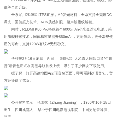
REDMI K80系列是REDMI史上最强的旗舰，在性能、续航、影
像等全面升级。
全系采用2K华星LTPS直屏，M9发光材料，全系支持全亮度DC
调光、圆偏振光技术、AON质感护眼、超声波指纹解锁。
同时，REDMI K80 Pro搭载首个6000mAh小米金沙江电池，采
用旗舰硅碳技术，同体积容量提升850mAh，更耐低温，更长常规使
用的寿命，支持120W有线W无线秒充。
快科技2月16日消息，近日，《哪吒2》太乙真人同款口音的“川
普”语音包正式在高德导航首发上线，吸引了不少网友下载使用。
据了解，打开高德地图App语音包页面，即可看到该语音包，官
方还提供了试听。
公开资料显示，张珈铭（Zhang Jiaming），1980年10月15日
出生，四川成都人 ，毕业于四川电影电视学院，中国男配音导演、