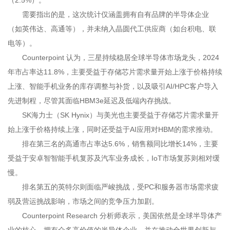
（2.5%）。
需要指出的是，这次统计仅涵盖拥有自有品牌的半导体企业
（如英伟达、高通等），并未纳入晶圆代工供应商（如台积电、联
电等）。
Counterpoint 认为，三星持续稳居全球半导体市场龙头，2024
年市占率达11.8%，主要受益于存储芯片需求量开始上涨于价格持续
上涨、智能手机业务的库存调整与补货，以及吸引AI/HPC客户导入
先进制程，尽管其面临HBM3e延迟及低端內存挑战。
SK海力士（SK Hynix）与美光也主要受益于存储芯片需求量开
始上涨于价格持续上涨，同时还受益于AI应用对HBM的需求推动。
排在第三名的高通市占率达5.6%，销售额同比增长14%，主要
受益于安卓智智能手机复苏及汽车业务成长，IoT市场复苏则相对缓
慢。
排名第五的英特尔则面临严峻挑战，受PC和服务器市场需求疲
弱及营运挑战影响，市场之间的竞争压力加剧。
Counterpoint Research 分析师表示，美国依然是全球半导体产