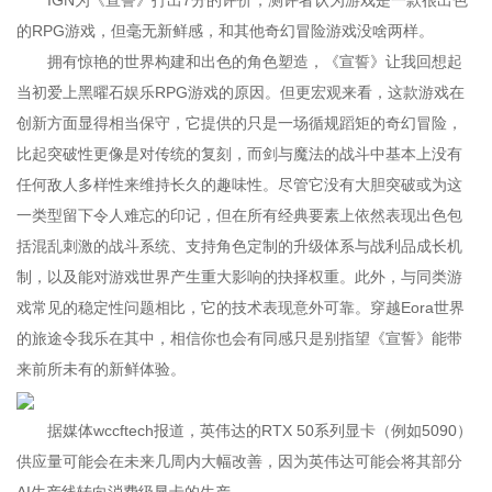
IGN为《宣誓》打出7分的评价，测评者认为游戏是一款很出色
的RPG游戏，但毫无新鲜感，和其他奇幻冒险游戏没啥两样。
拥有惊艳的世界构建和出色的角色塑造，《宣誓》让我回想起
当初爱上黑曜石娱乐RPG游戏的原因。但更宏观来看，这款游戏在
创新方面显得相当保守，它提供的只是一场循规蹈矩的奇幻冒险，
比起突破性更像是对传统的复刻，而剑与魔法的战斗中基本上没有
任何敌人多样性来维持长久的趣味性。尽管它没有大胆突破或为这
一类型留下令人难忘的印记，但在所有经典要素上依然表现出色包
括混乱刺激的战斗系统、支持角色定制的升级体系与战利品成长机
制，以及能对游戏世界产生重大影响的抉择权重。此外，与同类游
戏常见的稳定性问题相比，它的技术表现意外可靠。穿越Eora世界
的旅途令我乐在其中，相信你也会有同感只是别指望《宣誓》能带
来前所未有的新鲜体验。
据媒体wccftech报道，英伟达的RTX 50系列显卡（例如5090）
供应量可能会在未来几周内大幅改善，因为英伟达可能会将其部分