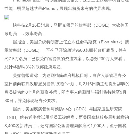
PhoneBuff指出，与以往的测试相比，这是三星旗舰手机首次在
性能上明显超越苹果iPhone，展现出前所未有的优异表现。
快科技2月16日消息，马斯克领导的效率部（DOGE）大砍美国
政府员工，效率奇高。
据报道，美国总统特朗普上任立即任命马斯克（Elon Musk）接
掌效率部（DOGE），至今已开除超过9500名联邦政府雇员，并有
约7.5万名员工已接受白宫提供的资遣方案，以总数230万人来看，
总计将影响3%的联邦政府雇员。
美媒曾报道称，为达到精简政府规模目标，白宫人事管理办公
室日前向联邦政府雇员提供“买断”计划，对2月6日前主动提出辞职的
雇员提供约8个月的薪资补偿，即当事人的薪酬与福利将持续至9月
30日，并免除现场办公要求。
据悉，美国疾病管制与预防中心（CDC）与国家卫生研究院
（NIH）约有近半数试用期员工被解雇，而美国森林服务局则裁撤约
3,400名新聘员工，还有国家公园管理局解雇约1,000人，至于国税