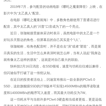
演员。
2019年7月，参与配音的动画电影《哪吒之魔童降世》上映，在
影片中为“太乙真人”配音。
在电影《哪吒之魔童闹海》中，多数角色都使用了普通话进行
配音，其中太乙真人的“川普”口音成为了的一个亮点。
近日，张珈铭接受媒体采访时表示，虽然电影中的太乙是一个
好玩乐天豁达的角色，但屏幕后的自己其实是个“I人”。
张珈铭称，给角色配音时，并不是在去“演”或者“塑造”，而是展
示真实的生活，生活中怎么来表演时就怎么样，当有人说起“我身边
就有像太乙这样的朋友”，这就是对自己最大的鼓励。
快科技2月16日消息，在SSD领域，速度与功耗往往难以兼得，
但闪迪似乎打破了这一传统认知。
在近日的投资者活动上，闪迪宣布推出一款全新的PCIe5.0
SSD，这款旗舰级SSD的2TB版本可实现14500MB/s的顺序读取速
度和14000MB/s的顺序写入速度，而其最大功耗仅为7W。
这一功耗水平与当前许多PCIe4.0硬盘相当或者更低，更是远低