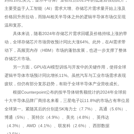
到6210亿美元，显示半导体产业在经历2023年的低迷后强劲回升，
主要受益于人工智能（AI）需求大增、存储芯片需求量开始上涨及
价格回升所拉动，而除AI相关半导体之外的逻辑半导体市场仅呈现
温和复苏。
具体来说，随着2024年存储芯片需求回暖及价格持续上涨的带
动，全球存储芯片市场营收预计同比大涨64%。此外，在AI需求带
动下，高频宽內存（HBM）市场的蓬勃发展，也进一步支撑了整体
存储芯片市场。
另一方面，GPU在AI模型训练与开发中的关键作用，使得全球
逻辑半导体市场预计同比增长11%。虽然汽车与工业市场需求表现
疲软，但仍有部分复苏趋势，有助于全球半导体产业营收成长。
根据Counterpoint公布的按半导体销售额统计的2024年全球前
十大半导体品牌厂商排名来看，三星电子以11.8%的市场占有率位居
全球第一。紧随其后的分别是SK海力士（7.7%）、高通（5.6%）、
博通（5%）、英特尔（4.9%）、美光（4.8%）、英伟达
（4.3%）、AMD（4.1%）、联发科（2.6%）、西部数据