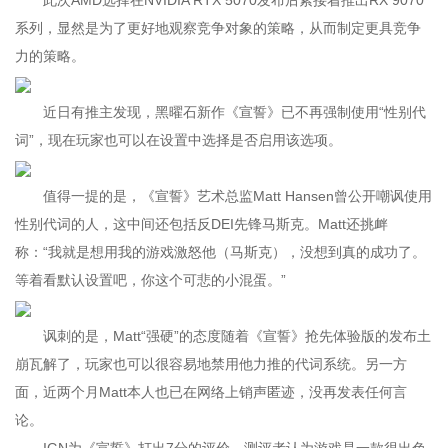
此次AMD选择在NVIDIA RTX 5070发布后紧接着推出RX 9070
系列，显然是为了更好地观察竞争对象的策略，从而制定更具竞争
力的策略。
近日有推主发现，黑曜石新作《宣誓》已不再强制使用“性别代
词”，现在玩家也可以在设置中选择是否启用该选项。
值得一提的是，《宣誓》艺术总监Matt Hansen曾公开嘲讽使用
性别代词的人，这中间还包括反DEI先锋马斯克。Matt还挑衅
称：“我就是想用我的游戏激怒他（马斯克），没想到真的成功了。
等着看默认设置吧，你这个可悲的小混蛋。”
讽刺的是，Matt“强硬”的态度随着《宣誓》抢先体验版的发布土
崩瓦解了，玩家也可以很容易地禁用他力推的代词系统。另一方
面，近两个月Matt本人也已在网络上销声匿迹，没再发表任何言
论。