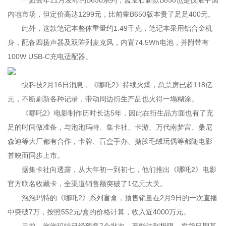
一如去年11月发布的B650系列，蓝宝石新款B850也是仅限中国
内地市场，但定价高达1299元，比前辈B650版本贵了足足400元。
此外，这款笔记本整体重量约1.49千克，笔记本采用铝合金机
身，配备四扬声器及双阵列麦克风，内置74.5Wh电池，并附带有
100W USB-C充电适配器。
快科技2月16日消息，《哪吒2》持续火爆，总票房已超118亿
元，不断刷新各种记录，带动周边衍生产品也火得一塌糊涂。
《哪吒2》电影制作历时长达5年，因此在衍生品方面也有了充
足的时间做准备，与泡泡玛特、集卡社、卡游、万代南梦宫、桑尼
森迪等大厂都有合作，卡牌、盲盒手办、搪胶毛绒玩偶等都随电影
首映而同步上市。
据集卡社向透露，从大年初一到初七，他们推出《哪吒2》电影
官方联名收藏卡，全渠道销售额突破了1亿元大关。
泡泡玛特的《哪吒2》系列盲盒，预售销量在2月9日的一次直播
中突破7万，按照552元/盒的价格计算，收入近4000万元。