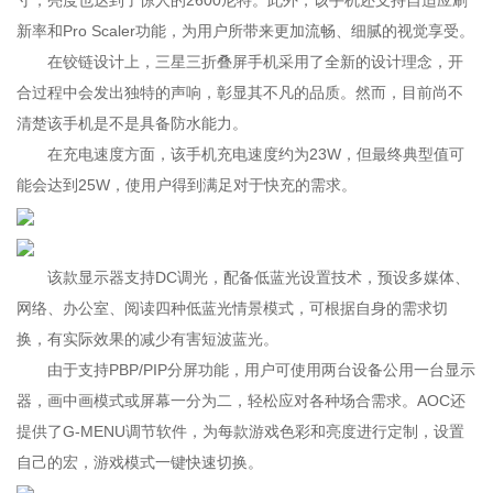
寸，亮度也达到了惊人的2600尼特。此外，该手机还支持自适应刷
新率和Pro Scaler功能，为用户所带来更加流畅、细腻的视觉享受。
在铰链设计上，三星三折叠屏手机采用了全新的设计理念，开
合过程中会发出独特的声响，彰显其不凡的品质。然而，目前尚不
清楚该手机是不是具备防水能力。
在充电速度方面，该手机充电速度约为23W，但最终典型值可
能会达到25W，使用户得到满足对于快充的需求。
该款显示器支持DC调光，配备低蓝光设置技术，预设多媒体、
网络、办公室、阅读四种低蓝光情景模式，可根据自身的需求切
换，有实际效果的减少有害短波蓝光。
由于支持PBP/PIP分屏功能，用户可使用两台设备公用一台显示
器，画中画模式或屏幕一分为二，轻松应对各种场合需求。AOC还
提供了G-MENU调节软件，为每款游戏色彩和亮度进行定制，设置
自己的宏，游戏模式一键快速切换。