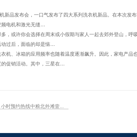
机新品发布会，一口气发布了四大系列洗衣机新品。在本次发布
变频电机和激光无缝…
，或许你会选择在周末或小假期与家人一起去郊外登山，呼吸
活动过后，面临的却是恼…
机、冰箱的应用频率也随着温度逐渐飙升。因此，家电产品也
度的促销活动。其中，三星在…
上一条：中粮北外滩壹号官方营销中心售楼处_24 小时预约热线中粮北外滩壹号楼盘容积率绿化率 最新报价 户型图高清实拍周边配套详情