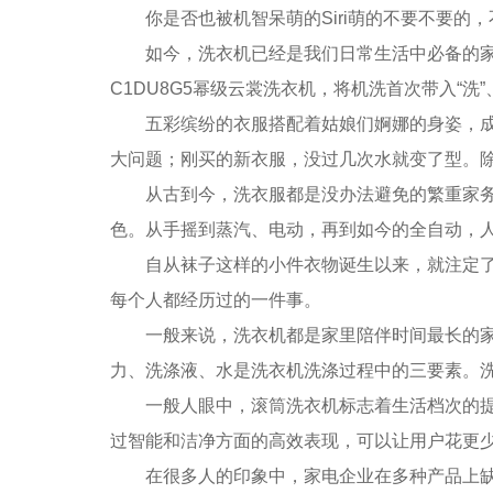
你是否也被机智呆萌的Siri萌的不要不要的，不
如今，洗衣机已经是我们日常生活中必备的家用
C1DU8G5幂级云裳洗衣机，将机洗首次带入“洗”、
五彩缤纷的衣服搭配着姑娘们婀娜的身姿，成为
大问题；刚买的新衣服，没过几次水就变了型。
从古到今，洗衣服都是没办法避免的繁重家务劳
色。从手摇到蒸汽、电动，再到如今的全自动，
自从袜子这样的小件衣物诞生以来，就注定了它
每个人都经历过的一件事。
一般来说，洗衣机都是家里陪伴时间最长的家电
力、洗涤液、水是洗衣机洗涤过程中的三要素。
一般人眼中，滚筒洗衣机标志着生活档次的提升，
过智能和洁净方面的高效表现，可以让用户花更
在很多人的印象中，家电企业在多种产品上缺乏