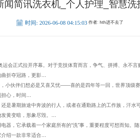
:新闻简讯洗衣机_个人护理_智慧
时间: 2026-06-08 04:15:03
作者:
hth进不去了
运会正式拉开序幕。对于竞技体育而言，争气、拼搏、永不言
的曲折夺冠路，更影…
，小伙伴们想必是又喜又忧——喜的是四年等一回，世界顶级赛事
别担心，时间…
是暑期旅途中奔波的行人，或者在通勤路上的工作族，汗水可
物发黄变暗，形象尽毁。…
器，它承载着一个家庭所有的“洗”事，重要程度可想而知。随
家介绍一款非常适合…