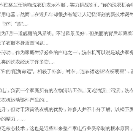
过格兰仕滴嘀洗衣机表示不服，实力挑战Siri，“你的洗衣机会
电器，然而，在近几年却很少有能让人记忆深刻的新技术诞生
“护”、“柔”…
7月一道靓丽的风景线。不过风景虽好，但美丽的背后却藏着
除了衣服本身质量问题…
动，作为家庭生活必备的白电之一，洗衣机可以说是减少家务
人类的洗衣经历了许多变…
的“配角命运”。相较于外套、衬衣、连衣裙这些“衣橱明星”，
，负责一个家庭所有的衣物清洁工作。无论油渍、污渍，洗衣
洗衣机运动部件产生的…
但对于滚筒洗衣机的优势，许多人并不十分了解。以松下罗密欧变
少的精力，…
核心技术，这也是近些年来整个家电行业受牵制的根本原因，