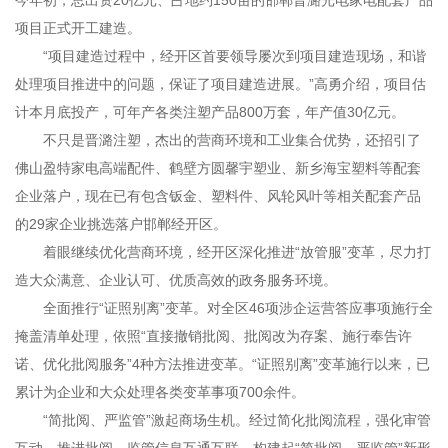
今年初，总出资20亿元、占地约150亩的邯郸晋潞光电家电配套产品
项目正式开工建造。
“项目建造过程中，经开区首要领导屡次到项目建造现场，和谐
处理项目推进中的问题，保证了项目建造进展。”高勇介绍，项目估
计本月底投产，可年产各类注塑产品800万套，年产值30亿元。
不只是晋潞注塑，杰出的营商环境和工业集合优势，还招引了
佛山盈特家电高端配件、鹤壁方圆馨宇塑业、新乡海宝塑料等配套
企业落户，现在已有包含钣金、塑料件、风轮风叶等相关配套产品
的29家企业挑选落户邯郸经开区。
着眼继续优化营商环境，经开区深化推进“放管服”变革，尽力打
造大众满意、企业认可、优质高效的政务服务环境。
全面推行“证照别离”变革。对全区46项涉企运营答应事项施行全
掩盖清单处理，依照“直接撤销批阅、批阅改为存案、施行奉告许
诺、优化批阅服务”4种方法推进变革。“证照别离”变革施行以来，已
累计为企业和大众处理各类变革事项700余件。
“简批阅、严监管”激起商场生机。经过简化批阅流程，强化审管