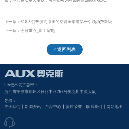
营，不只带动乡民增收，每年还可为村团体添加部分收入。
上一条：618大促热度高涨美的空调全渠道第一引领消费晋级
下一条：今日重点_厨卫家电
< 返回列表
hth进不去了总部：
浙江省宁波市鄞州区日丽中路757号奥克斯中央大厦
导航：
关于我们
新闻资讯
产品中心
资质荣誉
联系我们
网站地图