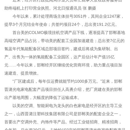
近来，经开区行政批阅局作业人员帮忙就事大众在政务服务自
助终端机上打印营业执照。河北日报通讯员 张 鹏摄
今年以来，累计处理商场主体挂号3051件，其间企业1247家，
提早3个月完结全年使命；共签约项目24个，总出资191.2亿元。
首台美的COLMO极境挂机空调产品下线，逐渐提高了邯郸基地
高端空调产品占比，带动美的配套工业园加速建造；总出资7亿元的
氢蓝年代氢能配备区域总部项目签约，建成后将成为集研制、出
产、出售为一体的氢能配备工业园区，达产后估计年产值15亿
元……今年以来，邯郸经开区继续优化营商环境，助力重点项目加
速建造、提质增效。
“厂区建成后，每年仅运费就能节约1000多万元。”近来，邯郸
晋潞光电家电配套产品项目担任人高勇介绍，把厂房建在美的邯郸
出产基地周围，大幅度的降低了运输成本。
以美的空调、智能厨电为龙头的白色家电是经开区的主导工业
之一，山西晋潞注塑科技集团有限公司是邯郸美的配套企业之一，
首要出产空调外壳、内饰件等产品。经过工业链招商、精准招商，