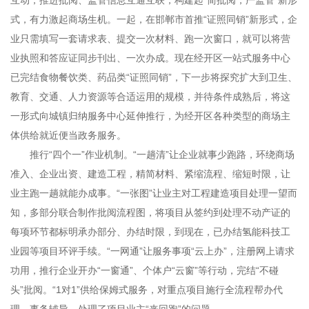
互动，推进批阅、监管信息互通互联，构建起“简批阅，严监管”新形
式，有力激起商场生机。一起，在邯郸市首推“证照同销”新形式，企
业只需填写一套请求表、提交一次材料、跑一次窗口，就可以将营
业执照和答应证同步刊出、一次办成。现在经开区一站式服务中心
已完结食物餐饮类、药品类“证照同销”，下一步将探究扩大到卫生、
教育、交通、人力资源等合适运用的规模，并待条件成熟后，将这
一形式向城镇归纳服务中心延伸推行，为经开区各种类型的商场主
体供给就近便当政务服务。
推行“四个一”作业机制。“一趟清”让企业就事少跑路，环绕商场
准入、企业出资、建造工程，精简材料、紧缩流程、缩短时限，让
业主跑一趟就能办成事。“一张图”让业主对工程建造项目处理一望而
知，多部分联合制作批阅流程图，将项目从签约到处理不动产证的
每项环节都标明承办部分、办结时限，到现在，已办结氢能科技工
业园等项目环评手续。“一网通”让服务事项“云上办”，注册网上请求
功用，推行企业开办“一窗通”、个体户“云窗”等行动，完结“不碰
头”批阅。“1对1”供给保姆式服务，对重点项目施行全流程帮办代