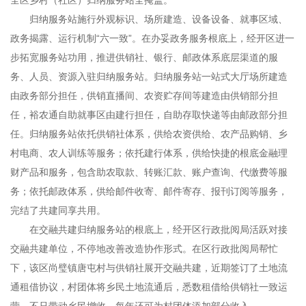
全区乡村（社区）归纳服务站全掩盖。
归纳服务站施行外观标识、场所建造、设备设备、就事区域、
政务揭露、运行机制“六一致”。在办妥政务服务根底上，经开区进一
步拓宽服务站功用，推进供销社、银行、邮政体系底层渠道的服
务、人员、资源入驻归纳服务站。归纳服务站一站式大厅场所建造
由政务部分担任，供销直播间、农资贮存间等建造由供销部分担
任，裕农通自助就事区由建行担任，自助存取快递等由邮政部分担
任。归纳服务站依托供销社体系，供给农资供给、农产品购销、乡
村电商、农人训练等服务；依托建行体系，供给快捷的根底金融理
财产品和服务，包含助农取款、转账汇款、账户查询、代缴费等服
务；依托邮政体系，供给邮件收寄、邮件寄存、报刊订阅等服务，
完结了共建同享共用。
在交融共建归纳服务站的根底上，经开区行政批阅局活跃对接
交融共建单位，不停地改善改造协作形式。在区行政批阅局帮忙
下，该区尚璧镇唐屯村与供销社展开交融共建，近期签订了土地流
通租借协议，村团体将乡民土地流通后，悉数租借给供销社一致运