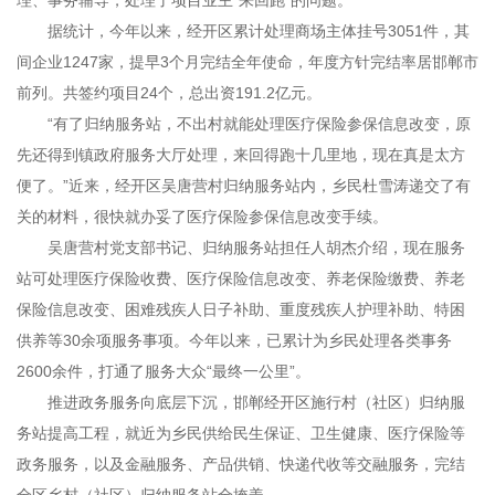
理、事务辅导，处理了项目业主“来回跑”的问题。
据统计，今年以来，经开区累计处理商场主体挂号3051件，其
间企业1247家，提早3个月完结全年使命，年度方针完结率居邯郸市
前列。共签约项目24个，总出资191.2亿元。
“有了归纳服务站，不出村就能处理医疗保险参保信息改变，原
先还得到镇政府服务大厅处理，来回得跑十几里地，现在真是太方
便了。”近来，经开区吴唐营村归纳服务站内，乡民杜雪涛递交了有
关的材料，很快就办妥了医疗保险参保信息改变手续。
吴唐营村党支部书记、归纳服务站担任人胡杰介绍，现在服务
站可处理医疗保险收费、医疗保险信息改变、养老保险缴费、养老
保险信息改变、困难残疾人日子补助、重度残疾人护理补助、特困
供养等30余项服务事项。今年以来，已累计为乡民处理各类事务
2600余件，打通了服务大众“最终一公里”。
推进政务服务向底层下沉，邯郸经开区施行村（社区）归纳服
务站提高工程，就近为乡民供给民生保证、卫生健康、医疗保险等
政务服务，以及金融服务、产品供销、快递代收等交融服务，完结