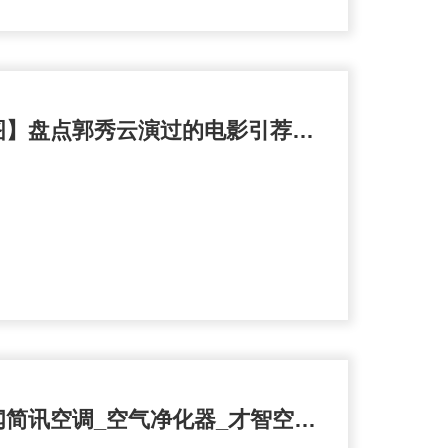
hth进不去了:【图】盘点郭秀云演过的电影引荐三部她的经典之作
hth进不去了:新闻简讯空调_空气净化器_才智空净频道_天极网