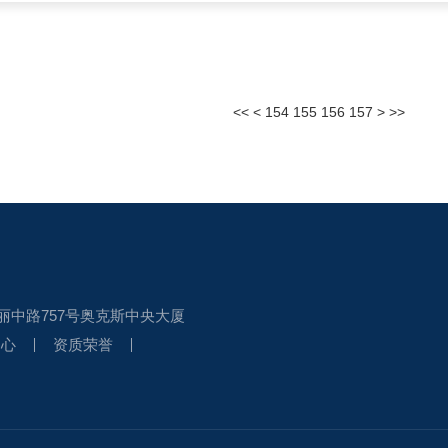
<<
<
154
155
156
157
>
>>
丽中路757号奥克斯中央大厦
中心
资质荣誉