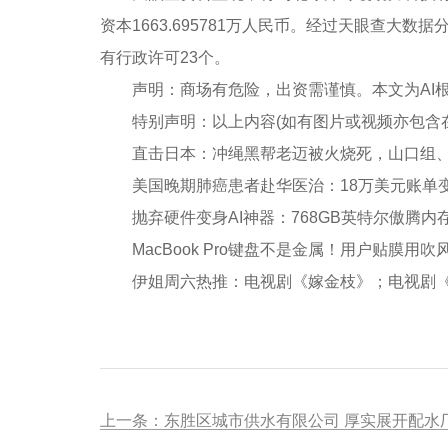
资本1663.695781万人民币。经过天眼查
有行政许可23个。
声明：商场有危险，出资需谨慎。本文为AI根
特别声明：以上内容(如有图片或视频亦包含在内
直击日本：冲绳黑帮老迈被火烧死，山口组、
美国晚期肺癌患者赴华医治：18万美元账单变
抛弃硬件变身AI神器：768GB英特尔傲腾内
MacBook Pro键盘不是金属！用户贴膜用
伊姐周六热推：电视剧《嫁金枝》；电视剧《大唐迷
上一条：东胜区城市供水有限公司 厚实展开配水